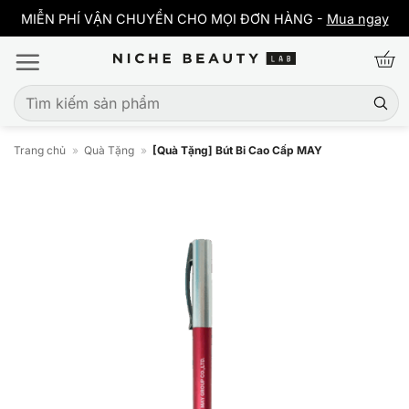
Bỏ
y
MIỄN PHÍ VẬN CHUYỂN CHO MỌI ĐƠN HÀNG -
Mua ngay
qua
nội
dung
Tìm
kiếm:
Trang chủ
»
Quà Tặng
»
[Quà Tặng] Bút Bi Cao Cấp MAY