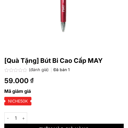
[Quà Tặng] Bút Bi Cao Cấp MAY
(đánh giá)
Đã bán
1
Được
59.000
₫
xếp
hạng
0.0
Mã giảm giá
5
sao
NICHE50K
[Quà Tặng] Bút Bi Cao Cấp MAY số lượng