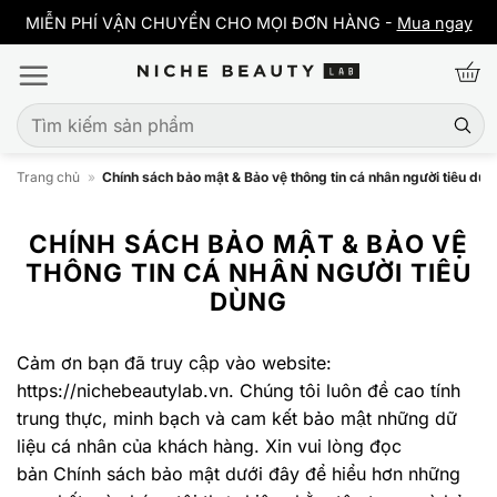
Bỏ
ỌI ĐƠN HÀNG -
Mua ngay
MIỄN PHÍ VẬN CHUYỂN CHO MỌI Đ
qua
nội
dung
Tìm
kiếm:
Trang chủ
»
Chính sách bảo mật & Bảo vệ thông tin cá nhân người tiêu dùn
CHÍNH SÁCH BẢO MẬT & BẢO VỆ
THÔNG TIN CÁ NHÂN NGƯỜI TIÊU
DÙNG
Cảm ơn bạn đã truy cập vào website:
https://nichebeautylab.vn. Chúng tôi luôn đề cao tính
trung thực, minh bạch và cam kết bảo mật những dữ
liệu cá nhân của khách hàng. Xin vui lòng đọc
bản Chính sách bảo mật dưới đây để hiểu hơn những