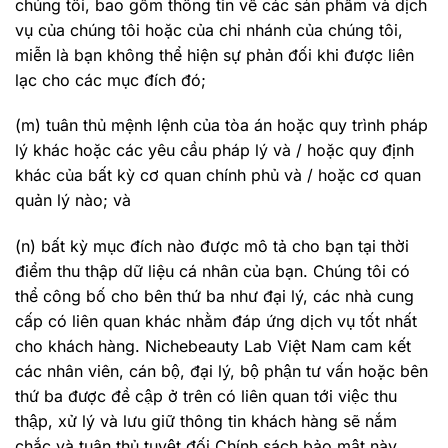
chúng tôi, bao gồm thông tin về các sản phẩm và dịch
vụ của chúng tôi hoặc của chi nhánh của chúng tôi,
miễn là bạn không thể hiện sự phản đối khi được liên
lạc cho các mục đích đó;
(m) tuân thủ mệnh lệnh của tòa án hoặc quy trình pháp
lý khác hoặc các yêu cầu pháp lý và / hoặc quy định
khác của bất kỳ cơ quan chính phủ và / hoặc cơ quan
quản lý nào; và
(n) bất kỳ mục đích nào được mô tả cho bạn tại thời
điểm thu thập dữ liệu cá nhân của bạn. Chúng tôi có
thể công bố cho bên thứ ba như đại lý, các nhà cung
cấp có liên quan khác nhằm đáp ứng dịch vụ tốt nhất
cho khách hàng. Nichebeauty Lab Việt Nam cam kết
các nhân viên, cán bộ, đại lý, bộ phận tư vấn hoặc bên
thứ ba được đề cập ở trên có liên quan tới việc thu
thập, xử lý và lưu giữ thông tin khách hàng sẽ nắm
chắc và tuân thủ tuyệt đối Chính sách bảo mật này.