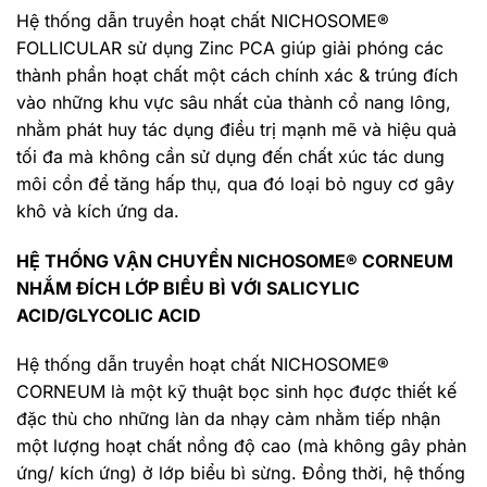
Hệ thống dẫn truyền hoạt chất NICHOSOME®
FOLLICULAR sử dụng Zinc PCA giúp giải phóng các
thành phần hoạt chất một cách chính xác & trúng đích
vào những khu vực sâu nhất của thành cổ nang lông,
nhằm phát huy tác dụng điều trị mạnh mẽ và hiệu quả
tối đa mà không cần sử dụng đến chất xúc tác dung
môi cồn để tăng hấp thụ, qua đó loại bỏ nguy cơ gây
khô và kích ứng da.
HỆ THỐNG VẬN CHUYỂN NICHOSOME® CORNEUM
NHẮM ĐÍCH LỚP BIỂU BÌ VỚI SALICYLIC
ACID/GLYCOLIC ACID
Hệ thống dẫn truyền hoạt chất NICHOSOME®
CORNEUM là một kỹ thuật bọc sinh học được thiết kế
đặc thù cho những làn da nhạy cảm nhằm tiếp nhận
một lượng hoạt chất nồng độ cao (mà không gây phản
ứng/ kích ứng) ở lớp biểu bì sừng. Đồng thời, hệ thống