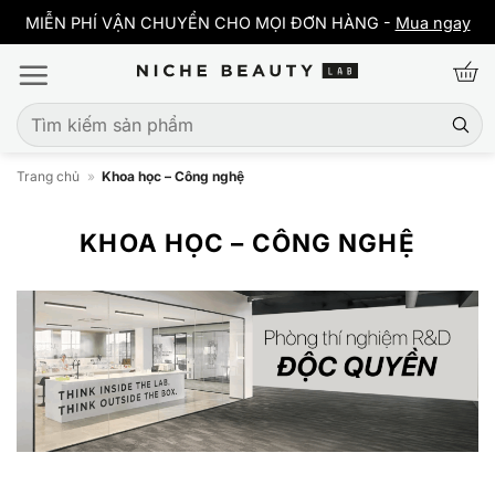
Bỏ
y
MIỄN PHÍ VẬN CHUYỂN CHO MỌI ĐƠN HÀNG -
Mua ngay
qua
nội
dung
Tìm
kiếm:
Trang chủ
»
Khoa học – Công nghệ
KHOA HỌC – CÔNG NGHỆ