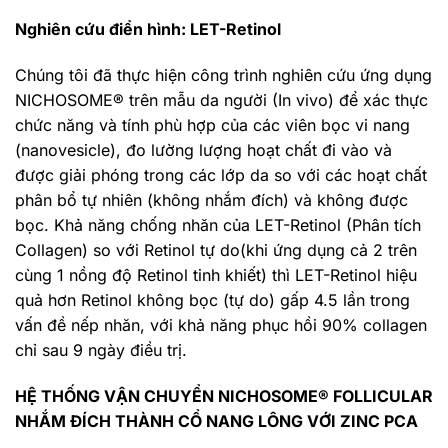
Nghiên cứu điển hình: LET-Retinol
Chúng tôi đã thực hiện công trình nghiên cứu ứng dụng
NICHOSOME® trên mẫu da người (In vivo) để xác thực
chức năng và tính phù hợp của các viên bọc vi nang
(nanovesicle), đo lường lượng hoạt chất đi vào và
được giải phóng trong các lớp da so với các hoạt chất
phân bổ tự nhiên (không nhắm đích) và không được
bọc. Khả năng chống nhăn của LET-Retinol (Phân tích
Collagen) so với Retinol tự do(khi ứng dụng cả 2 trên
cùng 1 nồng độ Retinol tinh khiết) thì LET-Retinol hiệu
quả hơn Retinol không bọc (tự do) gấp 4.5 lần trong
vấn đề nếp nhăn, với khả năng phục hồi 90% collagen
chỉ sau 9 ngày điều trị.
HỆ THỐNG VẬN CHUYỂN NICHOSOME® FOLLICULAR
NHẮM ĐÍCH THÀNH CỔ NANG LÔNG VỚI ZINC PCA