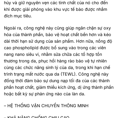
hủy và giữ nguyên vẹn các tính chất của nó cho đến
khi được giải phóng vào khu vực tế bào được nhắm
đích mục tiêu.
Ngoài ra, công nghệ này cũng giúp ngăn chặn sự oxy
hóa của thành phần, bảo vệ hoạt chất bền hơn và kéo
dài thời hạn sử dụng của sản phẩm. Hơn nữa, nồng độ
cao phospholipid được bổ sung vào trong các viên
nang nano siêu vi, nhằm sửa chữa các tổ hợp tổn
thương trong da, phục hồi hàng rào bảo vệ tự nhiên
cùng các chức năng sinh lý của da, trong khi hạn chế
trình trạng mất nước qua da (TEWL). Công nghệ này
đồng thời đảm bảo sự dung nạp tối đa của các thành
phần hoạt chất, giảm thiểu kích ứng, dị ứng thành phần
hoặc bất kỳ sự phản ứng nào của làn da.
– HỆ THỐNG VẬN CHUYỂN THÔNG MINH
– KHẢ NĂNG CHỐNG CHỊU CAO