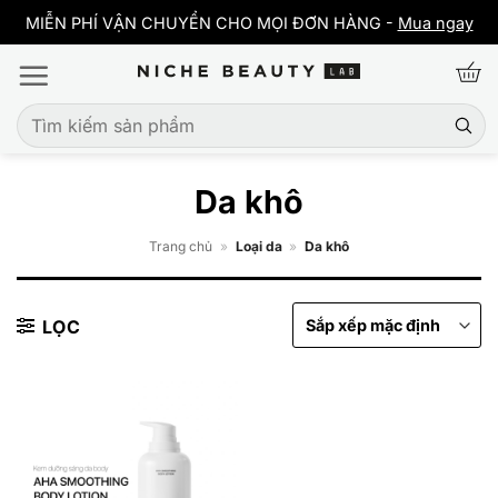
Bỏ
y
MIỄN PHÍ VẬN CHUYỂN CHO MỌI ĐƠN HÀNG -
Mua ngay
qua
nội
dung
Tìm
kiếm:
Da khô
Trang chủ
»
Loại da
»
Da khô
LỌC