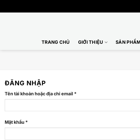
Bỏ
qua
nội
dung
TRANG CHỦ
GIỚI THIỆU
SẢN PHẨ
ĐĂNG NHẬP
Bắt
Tên tài khoản hoặc địa chỉ email
*
buộc
Bắt
Mật khẩu
*
buộc