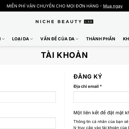
MIỄN PHÍ VẬN CHUYỂN CHO MỌI ĐƠN HÀNG -
Mua ngay
M
LOẠI DA
VẤN ĐỀ CỦA DA
THÀNH PHẦN
KH
TÀI KHOẢN
ĐĂNG KÝ
Bắt
Địa chỉ email
*
buộc
Một liên kết để đặt mật k
Thông tin cá nhân của bạn sẽ
lý truy cập vào tài khoản củ