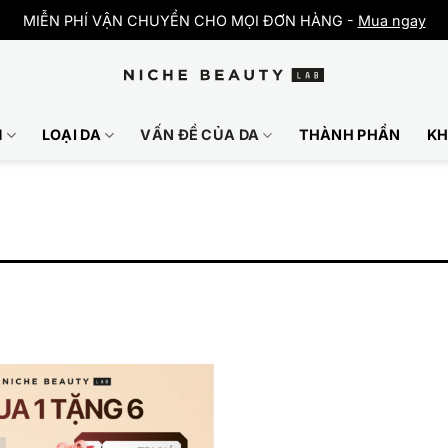
MIỄN PHÍ VẬN CHUYỂN CHO MỌI ĐƠN HÀNG -
Mua ngay
M
LOẠI DA
VẤN ĐỀ CỦA DA
THÀNH PHẦN
KH