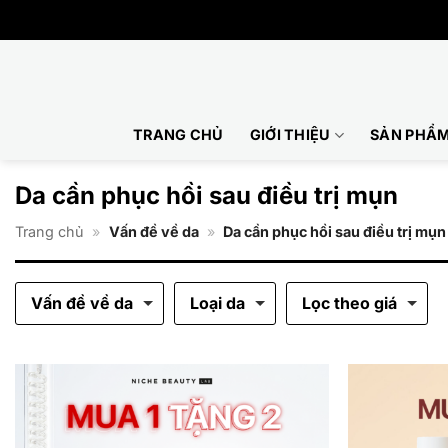
Bỏ
qua
nội
dung
TRANG CHỦ
GIỚI THIỆU
SẢN PHẨ
Da cần phục hồi sau điều trị mụn
Trang chủ
»
Vấn đề về da
»
Da cần phục hồi sau điều trị mụn
Vấn đề về da
Loại da
Lọc theo giá