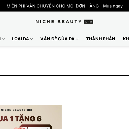
MIỄN PHÍ VẬN CHUYỂN CHO MỌI ĐƠN HÀNG -
Mua ngay
M
LOẠI DA
VẤN ĐỀ CỦA DA
THÀNH PHẦN
KH