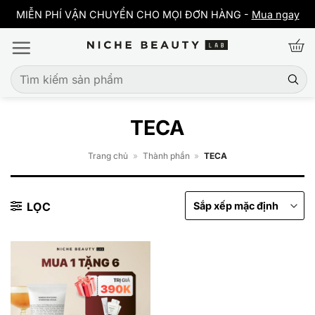
Bỏ
y
MIỄN PHÍ VẬN CHUYỂN CHO MỌI ĐƠN HÀNG -
Mua ngay
qua
nội
dung
Tìm
kiếm:
TECA
Trang chủ
»
Thành phần
»
TECA
LỌC