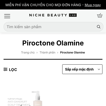
Bỏ
y
MIỄN PHÍ VẬN CHUYỂN CHO MỌI ĐƠN HÀNG -
Mua ngay
qua
nội
dung
Tìm
kiếm:
Piroctone Olamine
Trang chủ
»
Thành phần
»
Piroctone Olamine
LỌC