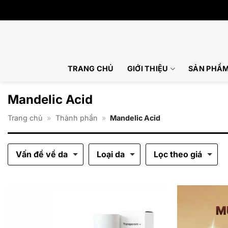
Bỏ
qua
nội
dung
TRANG CHỦ
GIỚI THIỆU
SẢN PHẨ
Mandelic Acid
Trang chủ
»
Thành phần
»
Mandelic Acid
Vấn đề về da
Loại da
Lọc theo giá