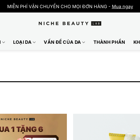
MIỄN PHÍ VẬN CHUYỂN CHO MỌI ĐƠN HÀNG -
Mua ngay
M
LOẠI DA
VẤN ĐỀ CỦA DA
THÀNH PHẦN
KH