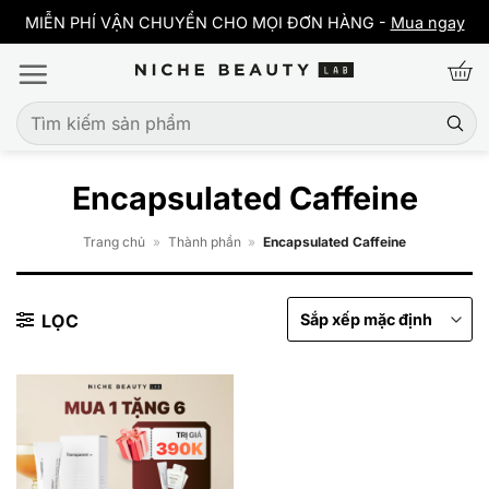
Bỏ
y
MIỄN PHÍ VẬN CHUYỂN CHO MỌI ĐƠN HÀNG -
Mua ngay
qua
nội
dung
Tìm
kiếm:
Encapsulated Caffeine
Trang chủ
»
Thành phần
»
Encapsulated Caffeine
LỌC