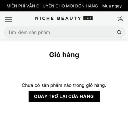
Bỏ
y
MIỄN PHÍ VẬN CHUYỂN CHO MỌI ĐƠN HÀNG -
Mua ngay
qua
nội
dung
Tìm
kiếm:
Giỏ hàng
Chưa có sản phẩm nào trong giỏ hàng.
QUAY TRỞ LẠI CỬA HÀNG